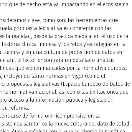
 sino que de hecho está ya impactando en el ecosistema
onsideramos clave, como son: las herramientas que
nada propuesta legislativa es coherente con las
s la realidad, desde la práctica médica, en el uso de la
a historia clínica impresa y los retos y estrategias en la
al segura y en una cultura de protección de datos en
 de ahí, el lector encontrará un detallado análisis
as líneas que vienen marcadas por la normativa europea
s, incluyendo tanto normas en vigor (como el
 propuestas legislativas (Espacio Europeo de Datos de
en la normativa nacional, así como las limitaciones que
re acceso a la información pública y legislación
n su reforma.
 centrarse de forma omnicomprensiva en la
sistemas sanitarios la nueva cultura del dato de salud,
dico, ético y médico) con el que se aborda la temática.