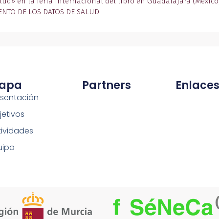
lud» en la feria internacional del libro en Guadalajara (México
ENTO DE LOS DATOS DE SALUD
apa
Partners
Enlace
esentación
jetivos
tividades
uipo